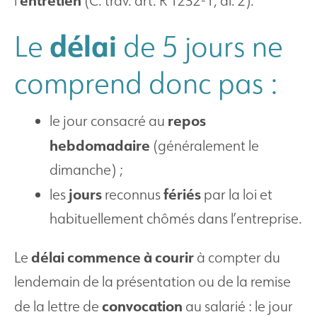
entretien
l’
(C. trav. art. R 1232-1, al. 2).
délai
Le
de 5 jours ne
comprend donc pas :
repos
le jour consacré au
hebdomadaire
(généralement le
dimanche) ;
jours
fériés
les
reconnus
par la loi et
habituellement chômés dans l’entreprise.
délai
commence à courir
Le
à compter du
lendemain de la présentation ou de la remise
convocation
de la lettre de
au salarié : le jour